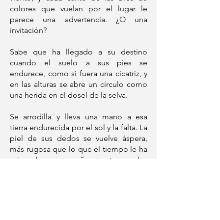
colores que vuelan por el lugar le
parece una advertencia. ¿O una
invitación?
Sabe que ha llegado a su destino
cuando el suelo a sus pies se
endurece, como si fuera una cicatriz, y
en las alturas se abre un círculo como
una herida en el dosel de la selva.
Se arrodilla y lleva una mano a esa
tierra endurecida por el sol y la falta. La
piel de sus dedos se vuelve áspera,
más rugosa que lo que el tiempo le ha
asignado, y pequeños brotes verdes
aparecen en las grietas de sus
falanges.
La jungla empieza a desaparecer a su
alrededor, o quizás es ella la que