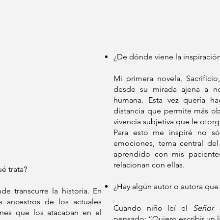
¿De dónde viene la inspiració
Mi primera novela, Sacrificio
desde su mirada ajena a no
humana. Esta vez quería ha
distancia que permite más obje
vivencia subjetiva que le otor
Para esto me inspiré no só
emociones, tema central del
aprendido con mis paciente
relacionan con ellas.
é trata?
¿Hay algún autor o autora que 
e transcurre la historia. En
os ancestros de los actuales
Cuando niño leí el
Señor 
nes que los atacaban en el
pensado: “Quiero escribir un l