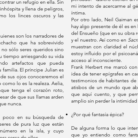
ontrar un refugio en ella. Sin
mi intento de acercarme al g
inhóspita y llena de peligros,
íntima.
o los linces oscuros y las
Por otro lado, Neil Gaiman es
hay algo presente de él es en
del Ensueño (que en su obra 
 quienes son los narradores de
y el nuestro. Así como en
Sacri
uchacho que ha sobrevivido
muestran con claridad el núcl
 no sólo seres queridos sino
estoy influido por el psicoaná
u tiempo arriesgando su vida
acceso al inconsciente.
ndo artefactos que pueda
Frank Herbert me marcó con 
 familia. El príncipe Julian es
idea de tener epígrafes en cad
és de sus ojos conoceremos el
testimonios de habitantes de 
 como lo es la realeza. Aelia,
atisbos de un mundo que aba
que tenga el corazón roto,
que aquí cuento, y que perm
esar de que sus llamas arden
amplio sin perder la intimidad 
que nunca.
¿Por qué fantasía épica?
 a poco en su búsqueda de
 seres de pura luz que están
De alguna forma lo que intent
número en la isla, y cuyo
que yo entiendo como fant
era cerca de ellos.