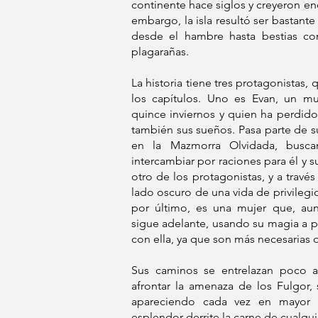
continente hace siglos y creyeron enc
embargo, la isla resultó ser bastante 
desde el hambre hasta bestias com
plagarañas.
La historia tiene tres protagonistas,
los capítulos. Uno es Evan, un m
quince inviernos y quien ha perdido
también sus sueños. Pasa parte de s
en la Mazmorra Olvidada, busca
intercambiar por raciones para él y su
otro de los protagonistas, y a trav
lado oscuro de una vida de privilegio
por último, es una mujer que, aun
sigue adelante, usando su magia a p
con ella, ya que son más necesarias 
Sus caminos se entrelazan poco
afrontar la amenaza de los Fulgor,
apareciendo cada vez en mayor 
esplendor derrite la carne de cualqui