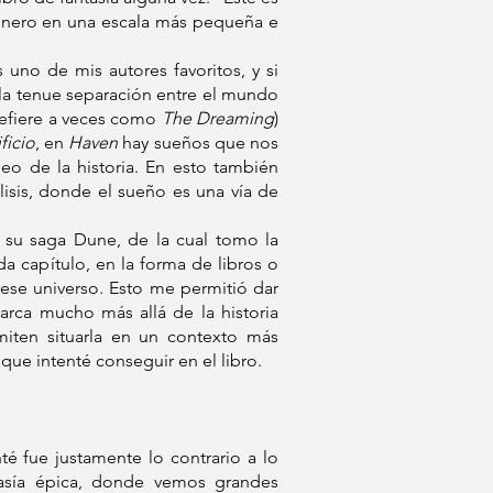
énero en una escala más pequeña e
 uno de mis autores favoritos, y si
 la tenue separación entre el mundo
refiere a veces como
The Dreaming
)
ficio
, en
Haven
hay sueños que nos
eo de la historia. En esto también
lisis, donde el sueño es una vía de
su saga Dune, de la cual tomo la
a capítulo, en la forma de libros o
ese universo. Esto me permitió dar
rca mucho más allá de la historia
iten situarla en un contexto más
que intenté conseguir en el libro.
é fue justamente lo contrario a lo
asía épica, donde vemos grandes