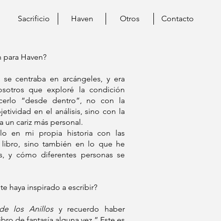
Sacrificio
Haven
Otros
Contacto
n para Haven?
, se centraba en arcángeles, y era
sotros que exploré la condición
cerlo “desde dentro”, no con la
tividad en el análisis, sino con la
ga un cariz más personal.
lo en mi propia historia con las
 libro, sino también en lo que he
s, y cómo diferentes personas se
te haya inspirado a escribir?
de los Anillos
y recuerdo haber
ibro de fantasía alguna vez.” Este es